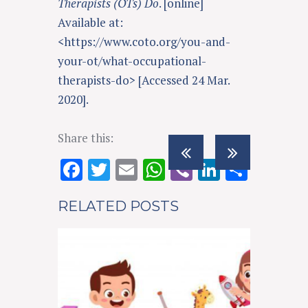
Therapists (OTs) Do
. [online]
Available at:
<https://www.coto.org/you-and-
your-ot/what-occupational-
therapists-do> [Accessed 24 Mar.
2020].
Share this:
F
T
E
W
Vi
Li
S
ac
w
m
h
b
n
h
RELATED POSTS
e
it
ai
at
er
k
ar
b
te
l
s
e
e
o
r
A
dI
o
p
n
k
p