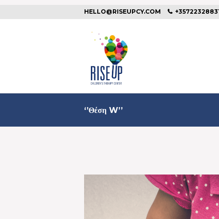
HELLO@RISEUPCY.COM
+3572232883
‘’Θέση W’’