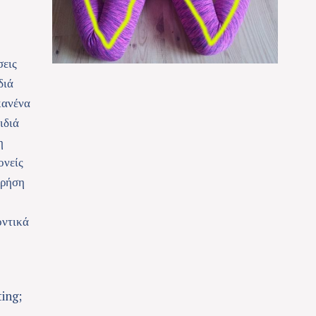
σεις
διά
κανένα
ιδιά
η
ονείς
χρήση
οντικά
ting;